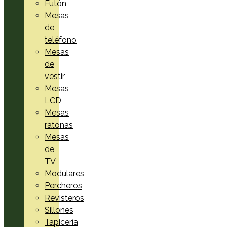
Futón
Mesas
de
teléfono
Mesas
de
vestir
Mesas
LCD
Mesas
ratonas
Mesas
de
TV
Modulares
Percheros
Revisteros
Sillones
Tapicería