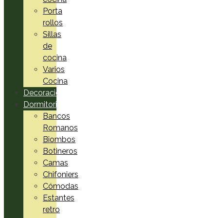
Porta
rollos
Sillas
de
cocina
Varios
Cocina
Decoración
Dormitorio
Bancos
Romanos
Biombos
Botineros
Camas
Chifoniers
Cómodas
Estantes
retro