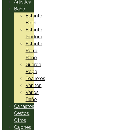
Artística
Baño
Estante
Bidet
Estante
Inodoro
Estante
Retro
Baño
Guarda
Ropa
Toalleros
Vanitori
Varios
Baño
Canastos,
Cestos,
Otros
Cajones