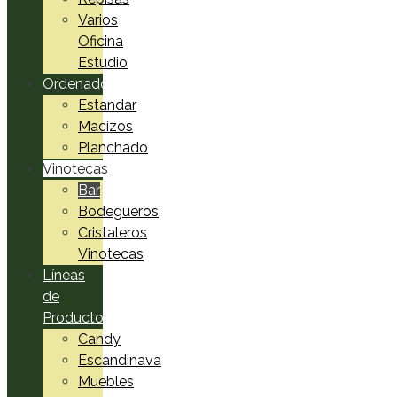
Varios
Oficina
Estudio
Ordenadores
Estandar
Macizos
Planchado
Vinotecas
Bar
Bodegueros
Cristaleros
Vinotecas
Líneas
de
Productos
Candy
Escandinava
Muebles