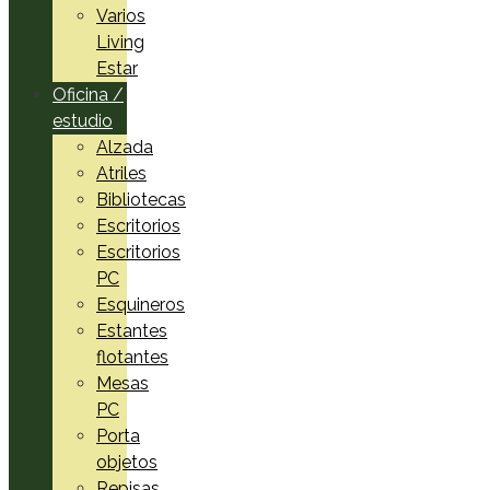
Varios
Living
Estar
Oficina /
estudio
Alzada
Atriles
Bibliotecas
Escritorios
Escritorios
PC
Esquineros
Estantes
flotantes
Mesas
PC
Porta
objetos
Repisas