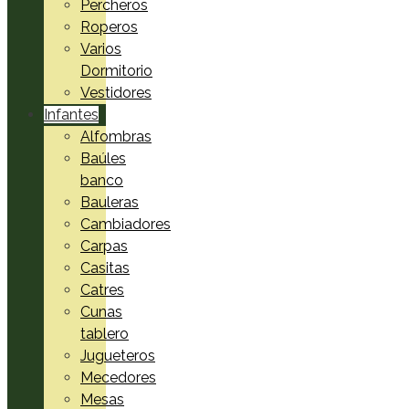
Percheros
Roperos
Varios
Dormitorio
Vestidores
Infantes
Alfombras
Baúles
banco
Bauleras
Cambiadores
Carpas
Casitas
Catres
Cunas
tablero
Jugueteros
Mecedores
Mesas