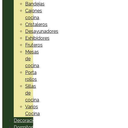
Bandejas
Cajones
cocina
Cristaleros
Desayunadores
Exhibidores
Fruteros
Mesas
de
cocina
Porta
rollos
Sillas
de
cocina
Varios
Cocina
Decoración
Dormitorio