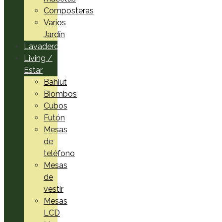
Composteras
Varios
Jardín
Lavadero
Living /
Estar
Bahiut
Biombos
Cubos
Futón
Mesas
de
teléfono
Mesas
de
vestir
Mesas
LCD