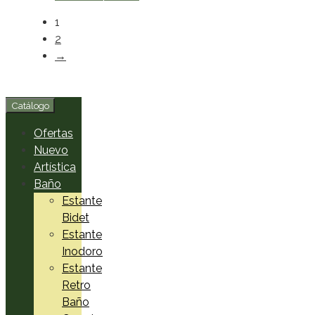
1
2
→
Catálogo
Ofertas
Nuevo
Artística
Baño
Estante
Bidet
Estante
Inodoro
Estante
Retro
Baño