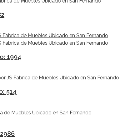
82
o: 1994
o: 514
 2986