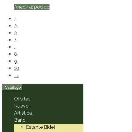
Añadir al pedido
1
2
3
4
…
8
9
10
→
Catálogo
Ofertas
Nuevo
Artística
Baño
Estante Bidet