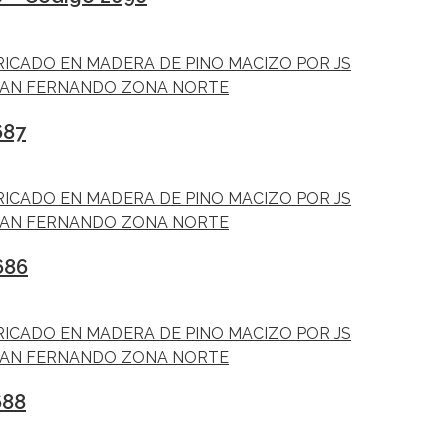
687
686
688