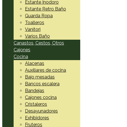
Estante Inodoro
Estante Retro Baño
Guarda Ropa
Toalleros
Vanitori
Varios Baño
Canastos, Cestos, Otros
Cajones
Cocina
Alacenas
Auxiliares de cocina
Bajo mesadas
Bancos escalera
Bandejas
Cajones cocina
Cristaleros
Desayunadores
Exhibidores
Fruteros