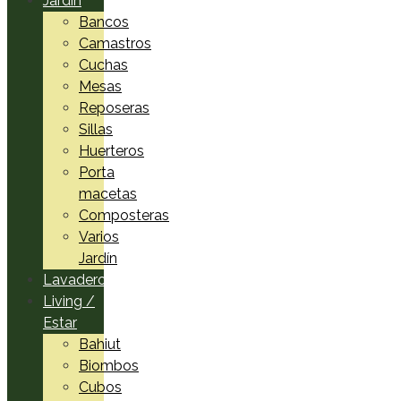
Jardín
Bancos
Camastros
Cuchas
Mesas
Reposeras
Sillas
Huerteros
Porta
macetas
Composteras
Varios
Jardín
Lavadero
Living /
Estar
Bahiut
Biombos
Cubos