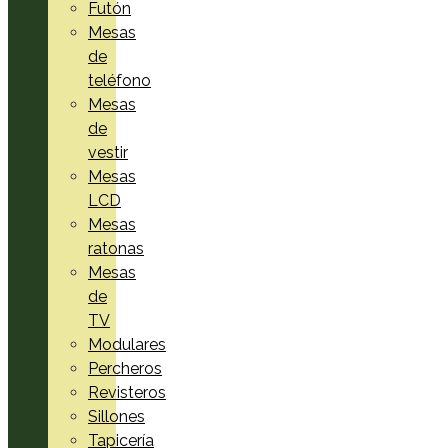
Futón
Mesas
de
teléfono
Mesas
de
vestir
Mesas
LCD
Mesas
ratonas
Mesas
de
TV
Modulares
Percheros
Revisteros
Sillones
Tapicería