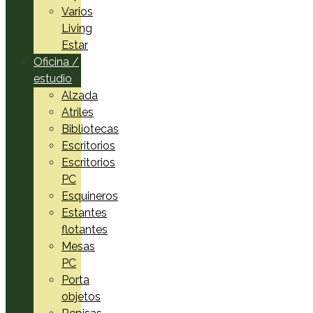
Varios
Living
Estar
Oficina /
estudio
Alzada
Atriles
Bibliotecas
Escritorios
Escritorios
PC
Esquineros
Estantes
flotantes
Mesas
PC
Porta
objetos