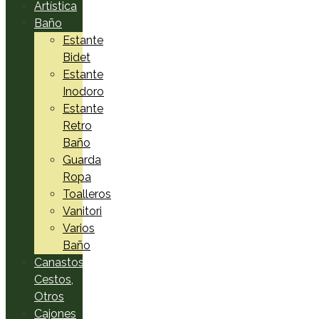
Artística
Baño
Estante
Bidet
Estante
Inodoro
Estante
Retro
Baño
Guarda
Ropa
Toalleros
Vanitori
Varios
Baño
Canastos,
Cestos,
Otros
Cajones