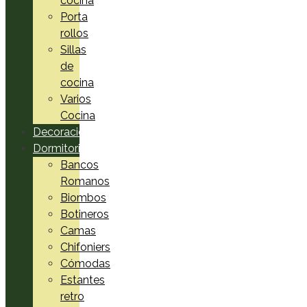
cocina
Porta
rollos
Sillas
de
cocina
Varios
Cocina
Decoración
Dormitorio
Bancos
Romanos
Biombos
Botineros
Camas
Chifoniers
Cómodas
Estantes
retro