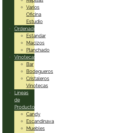
Repisas
Varios
Oficina
Estudio
Ordenadores
Estandar
Macizos
Planchado
Vinotecas
Bar
Bodegueros
Cristaleros
Vinotecas
Líneas
de
Productos
Candy
Escandinava
Muebles