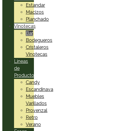
Estandar
Macizos
Planchado
Vinotecas
Bar
Bodegueros
Cristaleros
Vinotecas
Líneas
de
Productos
Candy
Escandinava
Muebles
Varillados
Provenzal
Retro
Verano