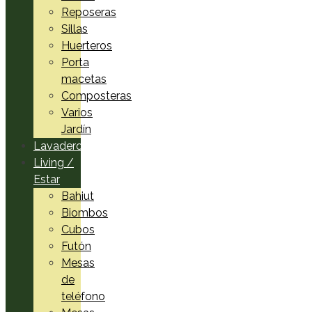
Reposeras
Sillas
Huerteros
Porta
macetas
Composteras
Varios
Jardín
Lavadero
Living /
Estar
Bahiut
Biombos
Cubos
Futón
Mesas
de
teléfono