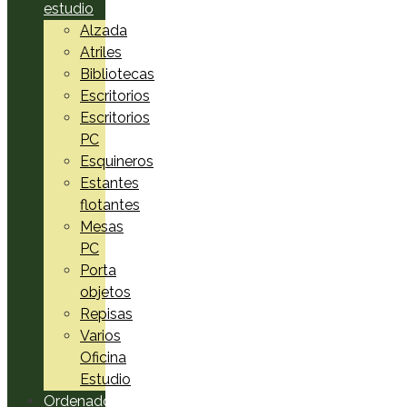
estudio
Alzada
Atriles
Bibliotecas
Escritorios
Escritorios
PC
Esquineros
Estantes
flotantes
Mesas
PC
Porta
objetos
Repisas
Varios
Oficina
Estudio
Ordenadores