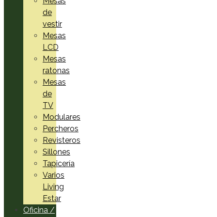
Mesas
de
vestir
Mesas
LCD
Mesas
ratonas
Mesas
de
TV
Modulares
Percheros
Revisteros
Sillones
Tapicería
Varios
Living
Estar
Oficina /