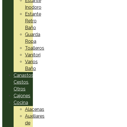
Estante
Inodoro
Estante
Retro
Baño
Guarda
Ropa
Toalleros
Vanitori
Varios
Baño
Canastos,
Cestos,
Otros
Cajones
Cocina
Alacenas
Auxiliares
de