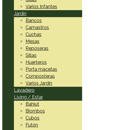
Varios Infantes
Jardín
Bancos
Camastros
Cuchas
Mesas
Reposeras
Sillas
Huerteros
Porta macetas
Composteras
Varios Jardín
Lavadero
Living / Estar
Bahiut
Biombos
Cubos
Futón