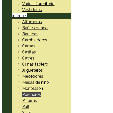
Varios Dormitorio
Vestidores
Infantes
Alfombras
Baúles banco
Bauleras
Cambiadores
Carpas
Casitas
Catres
Cunas tablero
Jugueteros
Mecedores
Mesas de niño
Montessori
Percheros
Pizarras
Puff
Sillas