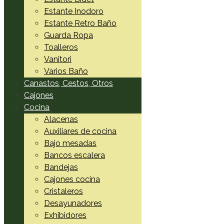
Estante Inodoro
Estante Retro Baño
Guarda Ropa
Toalleros
Vanitori
Varios Baño
Canastos, Cestos, Otros
Cajones
Cocina
Alacenas
Auxiliares de cocina
Bajo mesadas
Bancos escalera
Bandejas
Cajones cocina
Cristaleros
Desayunadores
Exhibidores