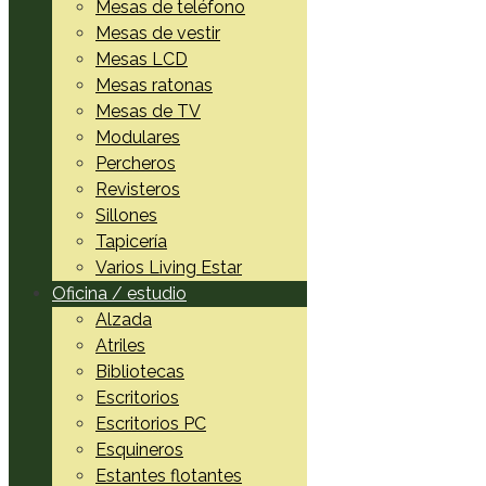
Mesas de teléfono
Mesas de vestir
Mesas LCD
Mesas ratonas
Mesas de TV
Modulares
Percheros
Revisteros
Sillones
Tapicería
Varios Living Estar
Oficina / estudio
Alzada
Atriles
Bibliotecas
Escritorios
Escritorios PC
Esquineros
Estantes flotantes