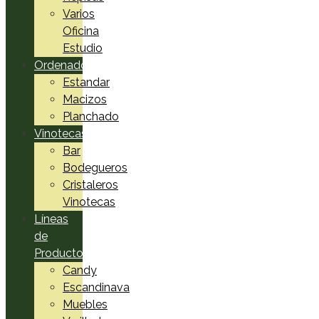
Varios
Oficina
Estudio
Ordenadores
Estandar
Macizos
Planchado
Vinotecas
Bar
Bodegueros
Cristaleros
Vinotecas
Líneas
de
Productos
Candy
Escandinava
Muebles