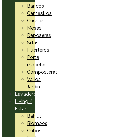
Bancos
Camastros
Cuchas
Mesas
Reposeras
Sillas
Huerteros
Porta
macetas
Composteras
Varios
Jardín
Lavadero
Living /
Estar
Bahiut
Biombos
Cubos