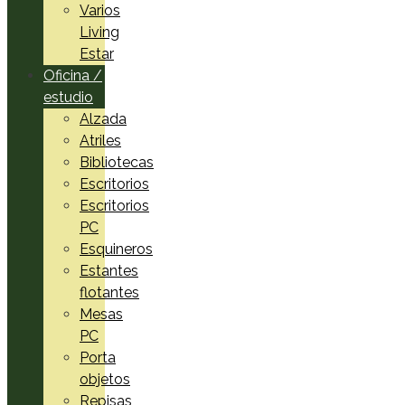
Varios
Living
Estar
Oficina /
estudio
Alzada
Atriles
Bibliotecas
Escritorios
Escritorios
PC
Esquineros
Estantes
flotantes
Mesas
PC
Porta
objetos
Repisas