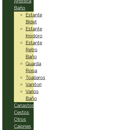
Artística
Baño
Estante
Bidet
Estante
Inodoro
Estante
Retro
Baño
Guarda
Ropa
Toalleros
Vanitori
Varios
Baño
Canastos,
Cestos,
Otros
Cajones