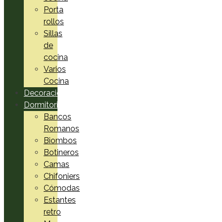
Porta
rollos
Sillas
de
cocina
Varios
Cocina
Decoración
Dormitorio
Bancos
Romanos
Biombos
Botineros
Camas
Chifoniers
Cómodas
Estantes
retro