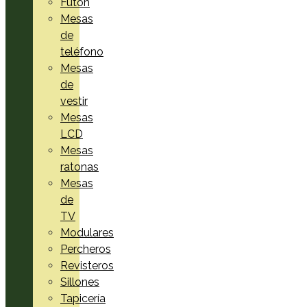
Futón
Mesas
de
teléfono
Mesas
de
vestir
Mesas
LCD
Mesas
ratonas
Mesas
de
TV
Modulares
Percheros
Revisteros
Sillones
Tapicería