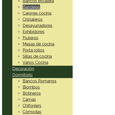
Bancos escalera
Bandejas
Cajones cocina
Cristaleros
Desayunadores
Exhibidores
Fruteros
Mesas de cocina
Porta rollos
Sillas de cocina
Varios Cocina
Decoración
Dormitorio
Bancos Romanos
Biombos
Botineros
Camas
Chifoniers
Cómodas