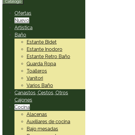
Catálogo
Ofertas
Nuevo
Artística
Baño
Estante Bidet
Estante Inodoro
Estante Retro Baño
Guarda Ropa
Toalleros
Vanitori
Varios Baño
Canastos, Cestos, Otros
Cajones
Cocina
Alacenas
Auxiliares de cocina
Bajo mesadas