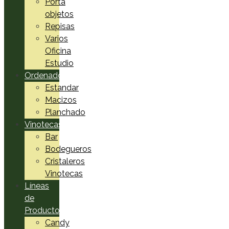
Porta
objetos
Repisas
Varios
Oficina
Estudio
Ordenadores
Estandar
Macizos
Planchado
Vinotecas
Bar
Bodegueros
Cristaleros
Vinotecas
Líneas
de
Productos
Candy