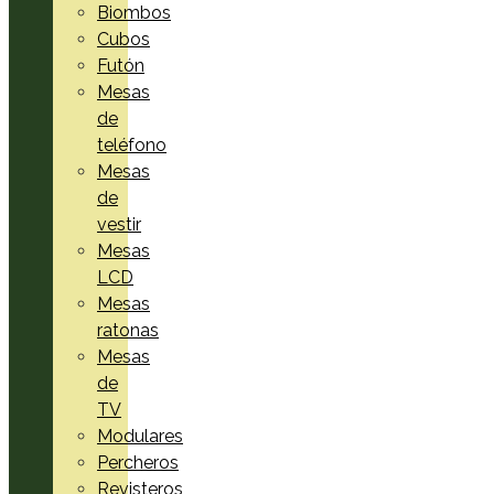
Biombos
Cubos
Futón
Mesas
de
teléfono
Mesas
de
vestir
Mesas
LCD
Mesas
ratonas
Mesas
de
TV
Modulares
Percheros
Revisteros