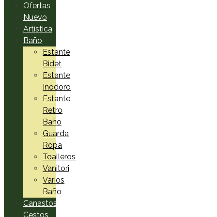
Ofertas
Nuevo
Artística
Baño
Estante
Bidet
Estante
Inodoro
Estante
Retro
Baño
Guarda
Ropa
Toalleros
Vanitori
Varios
Baño
Canastos,
Cestos,