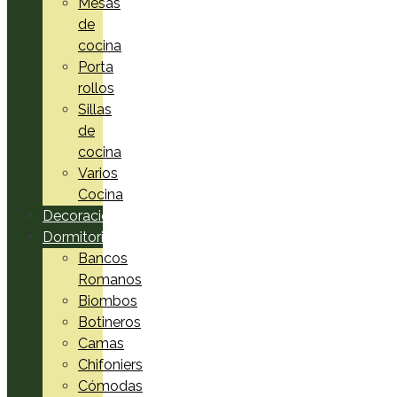
Mesas
de
cocina
Porta
rollos
Sillas
de
cocina
Varios
Cocina
Decoración
Dormitorio
Bancos
Romanos
Biombos
Botineros
Camas
Chifoniers
Cómodas