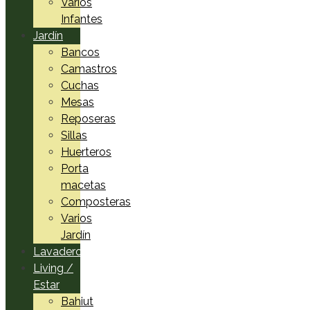
Varios
Infantes
Jardín
Bancos
Camastros
Cuchas
Mesas
Reposeras
Sillas
Huerteros
Porta
macetas
Composteras
Varios
Jardín
Lavadero
Living /
Estar
Bahiut