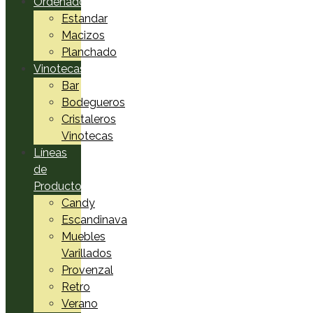
Ordenadores
Estandar
Macizos
Planchado
Vinotecas
Bar
Bodegueros
Cristaleros
Vinotecas
Líneas
de
Productos
Candy
Escandinava
Muebles
Varillados
Provenzal
Retro
Verano