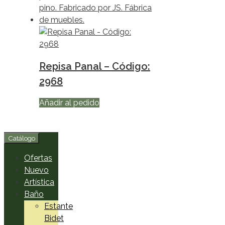
Repisa Panal – Código:
2968
Añadir al pedido
Catálogo
Ofertas
Nuevo
Artística
Baño
Estante
Bidet