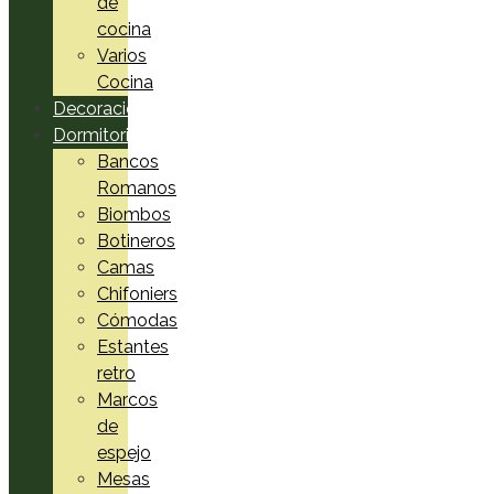
de
cocina
Varios
Cocina
Decoración
Dormitorio
Bancos
Romanos
Biombos
Botineros
Camas
Chifoniers
Cómodas
Estantes
retro
Marcos
de
espejo
Mesas