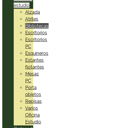
estudio
Alzada
Atriles
Bibliotecas
Escritorios
Escritorios
PC
Esquineros
Estantes
flotantes
Mesas
PC
Porta
objetos
Repisas
Varios
Oficina
Estudio