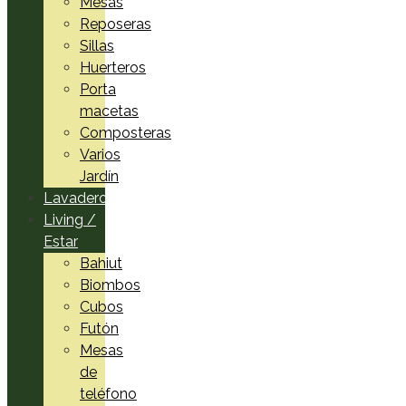
Mesas
Reposeras
Sillas
Huerteros
Porta
macetas
Composteras
Varios
Jardín
Lavadero
Living /
Estar
Bahiut
Biombos
Cubos
Futón
Mesas
de
teléfono