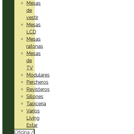
Mesas
de
vestir
Mesas
LCD
Mesas
ratonas
Mesas
de
TV
Modulares
Percheros
Revisteros
Sillones
Tapicería
Varios
Living
Estar
Oficina /