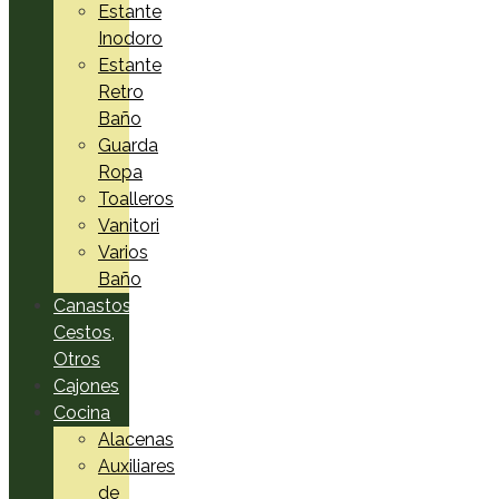
Estante
Inodoro
Estante
Retro
Baño
Guarda
Ropa
Toalleros
Vanitori
Varios
Baño
Canastos,
Cestos,
Otros
Cajones
Cocina
Alacenas
Auxiliares
de