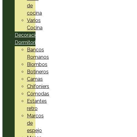
de
cocina
Varios
Cocina
Decoración
Dormitorio
Bancos
Romanos
Biombos
Botineros
Camas
Chifoniers
Cómodas
Estantes
retro
Marcos
de
espejo