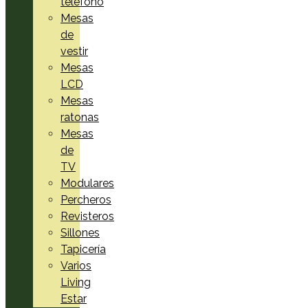
teléfono
Mesas
de
vestir
Mesas
LCD
Mesas
ratonas
Mesas
de
TV
Modulares
Percheros
Revisteros
Sillones
Tapicería
Varios
Living
Estar