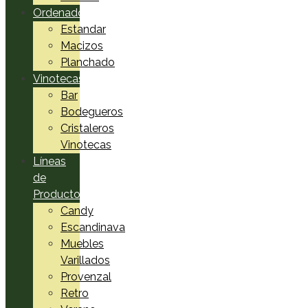
Ordenadores
Estandar
Macizos
Planchado
Vinotecas
Bar
Bodegueros
Cristaleros
Vinotecas
Líneas
de
Productos
Candy
Escandinava
Muebles
Varillados
Provenzal
Retro