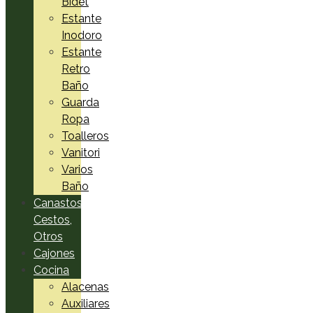
Bidet
Estante
Inodoro
Estante
Retro
Baño
Guarda
Ropa
Toalleros
Vanitori
Varios
Baño
Canastos,
Cestos,
Otros
Cajones
Cocina
Alacenas
Auxiliares