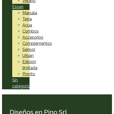
Verano
Essen
Marsala
Terra
Acua
Combos
Accesorios
Complementos
Sensor
Urban
Edición
limitada
Pronto
Sin
categorizar
Diseños en Pino Srl