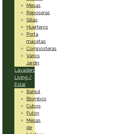
Mesas
Reposeras
Sillas
Huerteros
Porta
macetas
Composteras
Varios
Jardín
Lavadero
Living /
Estar
Bahiut
Biombos
Cubos
Futón
Mesas
de