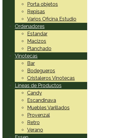
Porta objetos
Repisas
Varios Oficina Estudio
Ordenadores
Estandar
Macizos
Planchado
Vinotecas
Bar
Bodegueros
Cristaleros Vinotecas
Líneas de Productos
Candy
Escandinava
Muebles Varillados
Provenzal
Retro
Verano
Essen