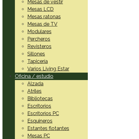
Mesas de vestir
Mesas LCD
Mesas ratonas
Mesas de TV
Modulares
Percheros
Revisteros
Sillones
Tapicería
Varios Living Estar
Oficina / estudio
Alzada
Atriles
Bibliotecas
Escritorios
Escritorios PC
Esquineros
Estantes flotantes
Mesas PC