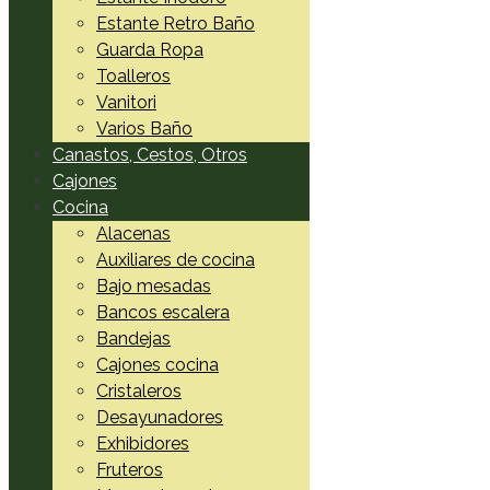
Estante Retro Baño
Guarda Ropa
Toalleros
Vanitori
Varios Baño
Canastos, Cestos, Otros
Cajones
Cocina
Alacenas
Auxiliares de cocina
Bajo mesadas
Bancos escalera
Bandejas
Cajones cocina
Cristaleros
Desayunadores
Exhibidores
Fruteros