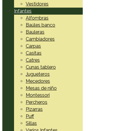
Vestidores
Infantes
Alfombras
Baúles banco
Bauleras
Cambiadores
Carpas
Casitas
Catres
Cunas tablero
Jugueteros
Mecedores
Mesas de niño
Montessori
Percheros
Pizarras
Puff
Sillas
Varios Infantes