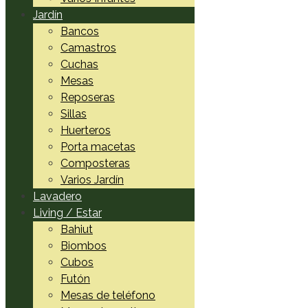
Jardín
Bancos
Camastros
Cuchas
Mesas
Reposeras
Sillas
Huerteros
Porta macetas
Composteras
Varios Jardín
Lavadero
Living / Estar
Bahiut
Biombos
Cubos
Futón
Mesas de teléfono