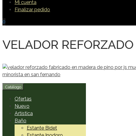
Mi cuenta
Finalizar pedido
0
VELADOR REFORZADO 
Catálogo
Ofertas
Nuevo
Artística
Baño
Estante Bidet
Estante Inodoro