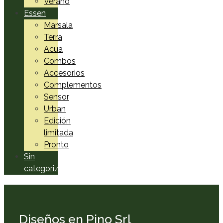
Verano
Essen
Marsala
Terra
Acua
Combos
Accesorios
Complementos
Sensor
Urban
Edición
limitada
Pronto
Sin
categorizar
Diseños en Pino Srl