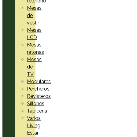
teléfono
Mesas
de
vestir
Mesas
LCD
Mesas
ratonas
Mesas
de
TV
Modulares
Percheros
Revisteros
Sillones
Tapicería
Varios
Living
Estar