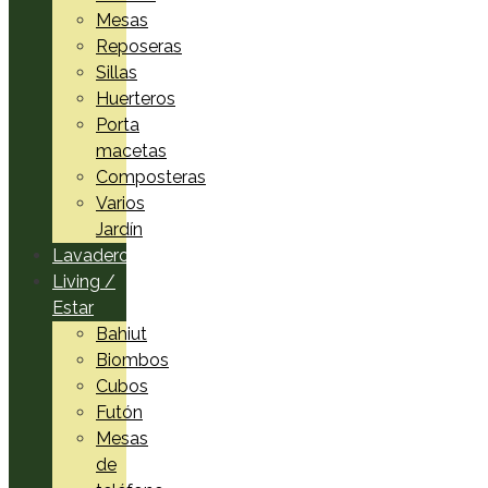
Mesas
Reposeras
Sillas
Huerteros
Porta
macetas
Composteras
Varios
Jardín
Lavadero
Living /
Estar
Bahiut
Biombos
Cubos
Futón
Mesas
de