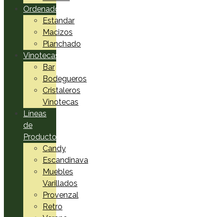
Ordenadores
Estandar
Macizos
Planchado
Vinotecas
Bar
Bodegueros
Cristaleros
Vinotecas
Líneas
de
Productos
Candy
Escandinava
Muebles
Varillados
Provenzal
Retro