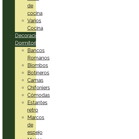
de
cocina
Varios
Cocina
Decoración
Dormitorio
Bancos
Romanos
Biombos
Botineros
Camas
Chifoniers
Cómodas
Estantes
retro
Marcos
de
espejo