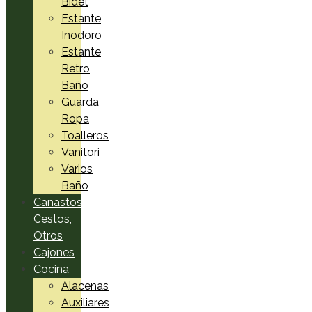
Bidet
Estante
Inodoro
Estante
Retro
Baño
Guarda
Ropa
Toalleros
Vanitori
Varios
Baño
Canastos,
Cestos,
Otros
Cajones
Cocina
Alacenas
Auxiliares