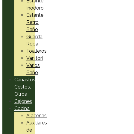
Estante
Inodoro
Estante
Retro
Baño
Guarda
Ropa
Toalleros
Vanitori
Varios
Baño
Canastos,
Cestos,
Otros
Cajones
Cocina
Alacenas
Auxiliares
de