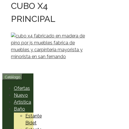
CUBO X4
PRINCIPAL
Catálogo
Ofertas
Nuevo
Artística
Baño
Estante
Bidet