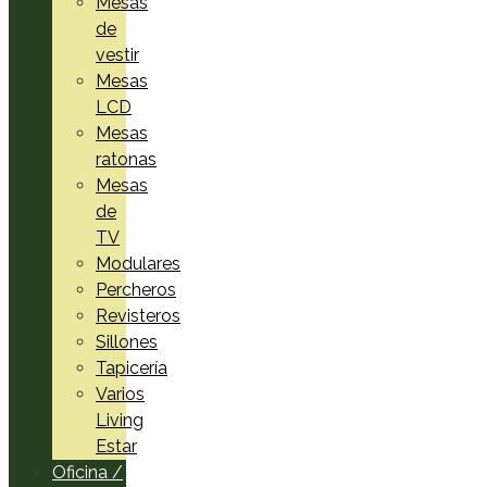
Mesas
de
vestir
Mesas
LCD
Mesas
ratonas
Mesas
de
TV
Modulares
Percheros
Revisteros
Sillones
Tapicería
Varios
Living
Estar
Oficina /