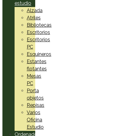
estudio
Alzada
Atriles
Bibliotecas
Escritorios
Escritorios
PC
Esquineros
Estantes
flotantes
Mesas
PC
Porta
objetos
Repisas
Varios
Oficina
Estudio
Ordenadores