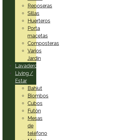
Reposeras
Sillas
Huerteros
Porta
macetas
Composteras
Varios
Jardín
Lavadero
Living /
Estar
Bahiut
Biombos
Cubos
Futón
Mesas
de
teléfono