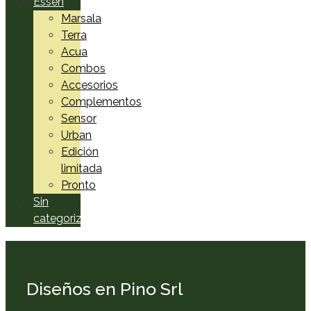
Essen
Marsala
Terra
Acua
Combos
Accesorios
Complementos
Sensor
Urban
Edición
limitada
Pronto
Sin
categorizar
Diseños en Pino Srl