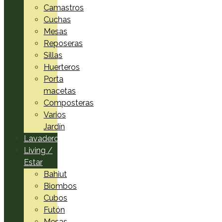
Camastros
Cuchas
Mesas
Reposeras
Sillas
Huerteros
Porta
macetas
Composteras
Varios
Jardín
Lavadero
Living /
Estar
Bahiut
Biombos
Cubos
Futón
Mesas