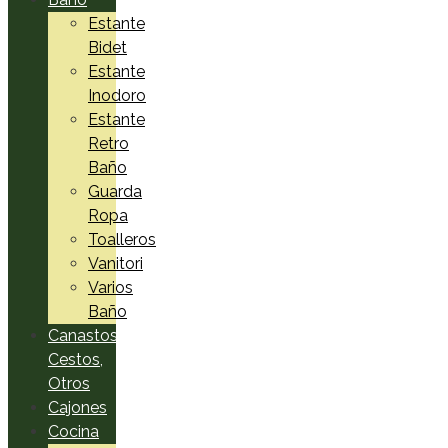
Estante
Bidet
Estante
Inodoro
Estante
Retro
Baño
Guarda
Ropa
Toalleros
Vanitori
Varios
Baño
Canastos,
Cestos,
Otros
Cajones
Cocina