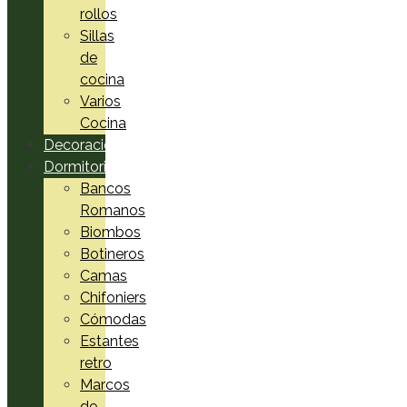
rollos
Sillas
de
cocina
Varios
Cocina
Decoración
Dormitorio
Bancos
Romanos
Biombos
Botineros
Camas
Chifoniers
Cómodas
Estantes
retro
Marcos
de