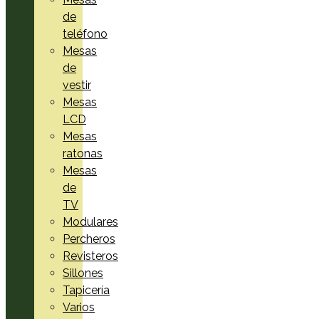
de
teléfono
Mesas
de
vestir
Mesas
LCD
Mesas
ratonas
Mesas
de
TV
Modulares
Percheros
Revisteros
Sillones
Tapicería
Varios