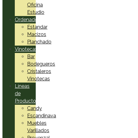
Oficina
Estudio
Ordenadores
Estandar
Macizos
Planchado
Vinotecas
Bar
Bodegueros
Cristaleros
Vinotecas
Líneas
de
Productos
Candy
Escandinava
Muebles
Varillados
Provenzal