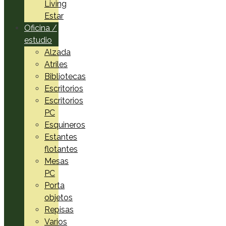
Living
Estar
Oficina /
estudio
Alzada
Atriles
Bibliotecas
Escritorios
Escritorios
PC
Esquineros
Estantes
flotantes
Mesas
PC
Porta
objetos
Repisas
Varios