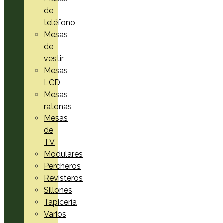
de
teléfono
Mesas
de
vestir
Mesas
LCD
Mesas
ratonas
Mesas
de
TV
Modulares
Percheros
Revisteros
Sillones
Tapicería
Varios