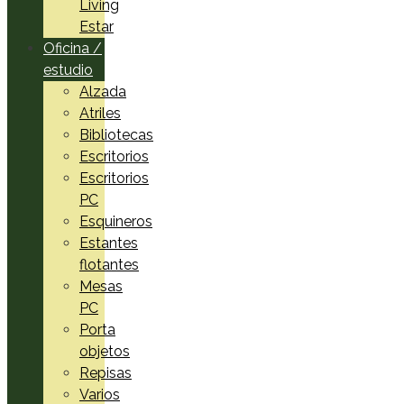
Living
Estar
Oficina /
estudio
Alzada
Atriles
Bibliotecas
Escritorios
Escritorios
PC
Esquineros
Estantes
flotantes
Mesas
PC
Porta
objetos
Repisas
Varios