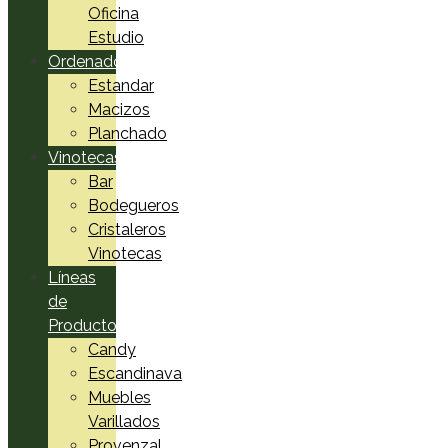
Oficina
Estudio
Ordenadores
Estandar
Macizos
Planchado
Vinotecas
Bar
Bodegueros
Cristaleros
Vinotecas
Líneas
de
Productos
Candy
Escandinava
Muebles
Varillados
Provenzal