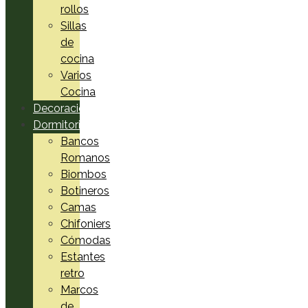
rollos
Sillas
de
cocina
Varios
Cocina
Decoración
Dormitorio
Bancos
Romanos
Biombos
Botineros
Camas
Chifoniers
Cómodas
Estantes
retro
Marcos
de