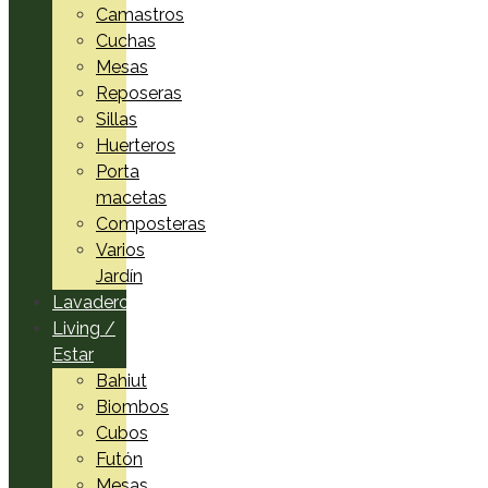
Camastros
Cuchas
Mesas
Reposeras
Sillas
Huerteros
Porta
macetas
Composteras
Varios
Jardín
Lavadero
Living /
Estar
Bahiut
Biombos
Cubos
Futón
Mesas