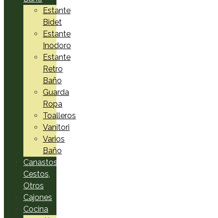
Estante
Bidet
Estante
Inodoro
Estante
Retro
Baño
Guarda
Ropa
Toalleros
Vanitori
Varios
Baño
Canastos,
Cestos,
Otros
Cajones
Cocina