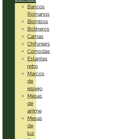
Bancos
Romanos
Biombos
Botineros
Camas
Chifoniers
Cómodas
Estantes
retro
Marcos
de
espejo
Mesas
de
arrime
Mesas
de
luz