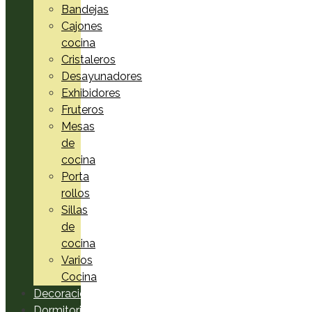
Bandejas
Cajones
cocina
Cristaleros
Desayunadores
Exhibidores
Fruteros
Mesas
de
cocina
Porta
rollos
Sillas
de
cocina
Varios
Cocina
Decoración
Dormitorio