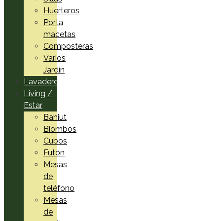
Huerteros
Porta
macetas
Composteras
Varios
Jardín
Lavadero
Living /
Estar
Bahiut
Biombos
Cubos
Futón
Mesas
de
teléfono
Mesas
de