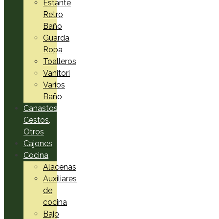
Estante
Retro
Baño
Guarda
Ropa
Toalleros
Vanitori
Varios
Baño
Canastos,
Cestos,
Otros
Cajones
Cocina
Alacenas
Auxiliares
de
cocina
Bajo