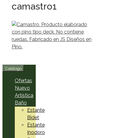
camastro1
Catálogo
Ofertas
Nuevo
Artística
Baño
Estante
Bidet
Estante
Inodoro