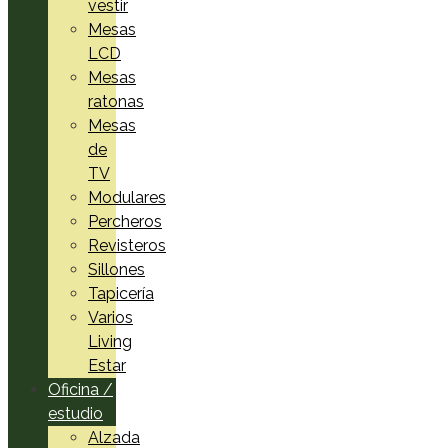
vestir
Mesas
LCD
Mesas
ratonas
Mesas
de
TV
Modulares
Percheros
Revisteros
Sillones
Tapicería
Varios
Living
Estar
Oficina /
estudio
Alzada