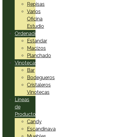
Repisas
Varios
Oficina
Estudio
Ordenadores
Estandar
Macizos
Planchado
Vinotecas
Bar
Bodegueros
Cristaleros
Vinotecas
Líneas
de
Productos
Candy
Escandinava
Muebles