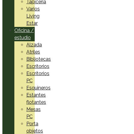
Tapicería
Varios
Living
Estar
Oficina /
estudio
Alzada
Atriles
Bibliotecas
Escritorios
Escritorios
PC
Esquineros
Estantes
flotantes
Mesas
PC
Porta
objetos