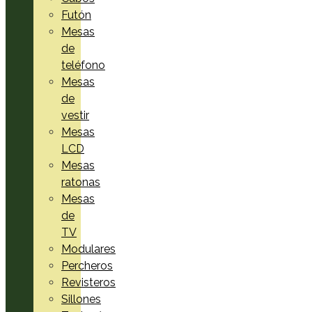
Futón
Mesas
de
teléfono
Mesas
de
vestir
Mesas
LCD
Mesas
ratonas
Mesas
de
TV
Modulares
Percheros
Revisteros
Sillones