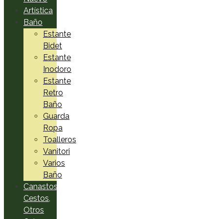
Artística
Baño
Estante
Bidet
Estante
Inodoro
Estante
Retro
Baño
Guarda
Ropa
Toalleros
Vanitori
Varios
Baño
Canastos,
Cestos,
Otros