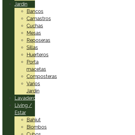
Jardín
Bancos
Camastros
Cuchas
Mesas
Reposeras
Sillas
Huerteros
Porta
macetas
Composteras
Varios
Jardín
Lavadero
Living /
Estar
Bahiut
Biombos
Cubos