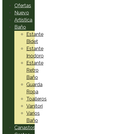
Ofertas
Nuevo
Artística
Baño
Estante
Bidet
Estante
Inodoro
Estante
Retro
Baño
Guarda
Ropa
Toalleros
Vanitori
Varios
Baño
Canastos,