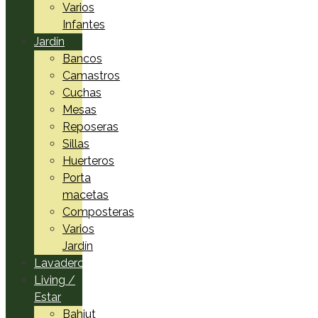
Varios
Infantes
Jardín
Bancos
Camastros
Cuchas
Mesas
Reposeras
Sillas
Huerteros
Porta
macetas
Composteras
Varios
Jardín
Lavadero
Living /
Estar
Bahiut