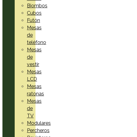
Biombos
Cubos
Futón
Mesas
de
teléfono
Mesas
de
vestir
Mesas
LCD
Mesas
ratonas
Mesas
de
TV
Modulares
Percheros