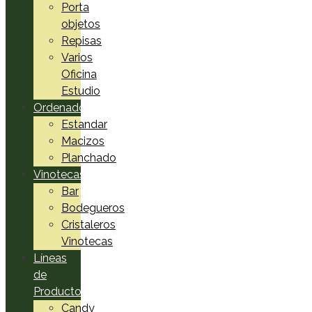
Porta
objetos
Repisas
Varios
Oficina
Estudio
Ordenadores
Estandar
Macizos
Planchado
Vinotecas
Bar
Bodegueros
Cristaleros
Vinotecas
Líneas
de
Productos
Candy