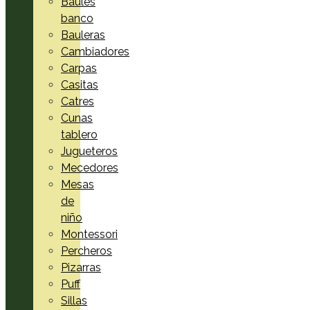
Baúles
banco
Bauleras
Cambiadores
Carpas
Casitas
Catres
Cunas
tablero
Jugueteros
Mecedores
Mesas
de
niño
Montessori
Percheros
Pizarras
Puff
Sillas