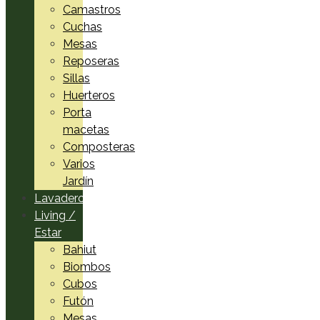
Camastros
Cuchas
Mesas
Reposeras
Sillas
Huerteros
Porta
macetas
Composteras
Varios
Jardín
Lavadero
Living /
Estar
Bahiut
Biombos
Cubos
Futón
Mesas