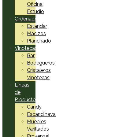
Oficina
Estudio
Ordenadores
Estandar
Macizos
Planchado
Vinotecas
Bar
Bodegueros
Cristaleros
Vinotecas
Líneas
de
Productos
Candy
Escandinava
Muebles
Varillados
Provenzal