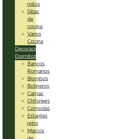
rollos
Sillas
de
cocina
Varios
Cocina
Decoración
Dormitorio
Bancos
Romanos
Biombos
Botineros
Camas
Chifoniers
Cómodas
Estantes
retro
Marcos
de