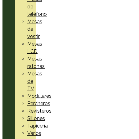
de
teléfono
Mesas
de
vestir
Mesas
LCD
Mesas
ratonas
Mesas
de
TV
Modulares
Percheros
Revisteros
Sillones
Tapicería
Varios