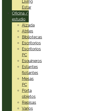
Living
Estar
Oficina /
estudio
Alzada
Atriles
Bibliotecas
Escritorios
Escritorios
PC
Esquineros
Estantes
flotantes
Mesas
PC
Porta
objetos
Repisas
Varios