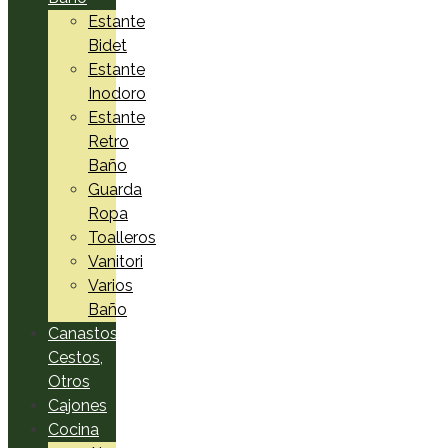
Estante
Bidet
Estante
Inodoro
Estante
Retro
Baño
Guarda
Ropa
Toalleros
Vanitori
Varios
Baño
Canastos,
Cestos,
Otros
Cajones
Cocina