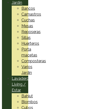
Jardín
Bancos
Camastros
Cuchas
Mesas
Reposeras
Sillas
Huerteros
Porta
macetas
Composteras
Varios
Jardín
Lavadero
Living /
Estar
Bahiut
Biombos
Cubos