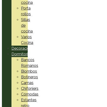
cocina
Porta
rollos
Sillas
de
cocina
Varios
Cocina
Decoración
Dormitorio
Bancos
Romanos
Biombos
Botineros
Camas
Chifoniers
Cómodas
Estantes
retro