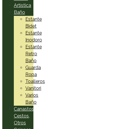
Artística
Baño
Estante
Bidet
Estante
Inodoro
Estante
Retro
Baño
Guarda
Ropa
Toalleros
Vanitori
Varios
Baño
Canastos,
Cestos,
Otros