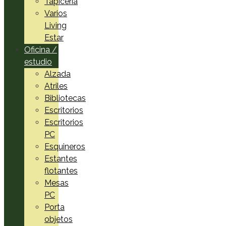
Tapicería
Varios
Living
Estar
Oficina /
estudio
Alzada
Atriles
Bibliotecas
Escritorios
Escritorios
PC
Esquineros
Estantes
flotantes
Mesas
PC
Porta
objetos