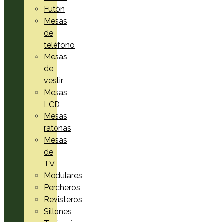
Futón
Mesas
de
teléfono
Mesas
de
vestir
Mesas
LCD
Mesas
ratonas
Mesas
de
TV
Modulares
Percheros
Revisteros
Sillones