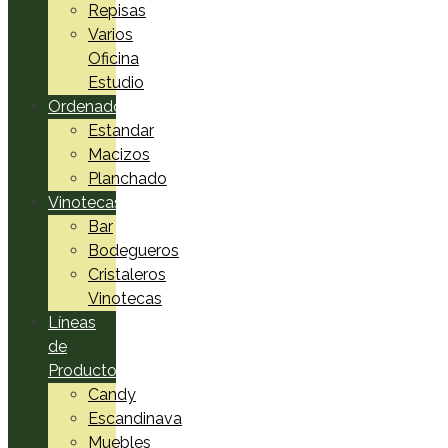
Repisas
Varios
Oficina
Estudio
Ordenadores
Estandar
Macizos
Planchado
Vinotecas
Bar
Bodegueros
Cristaleros
Vinotecas
Líneas
de
Productos
Candy
Escandinava
Muebles