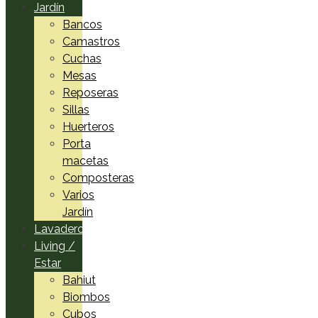
Jardín
Bancos
Camastros
Cuchas
Mesas
Reposeras
Sillas
Huerteros
Porta
macetas
Composteras
Varios
Jardín
Lavadero
Living /
Estar
Bahiut
Biombos
Cubos