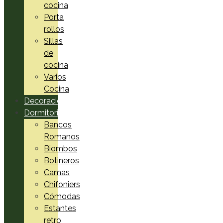
cocina
Porta
rollos
Sillas
de
cocina
Varios
Cocina
Decoración
Dormitorio
Bancos
Romanos
Biombos
Botineros
Camas
Chifoniers
Cómodas
Estantes
retro