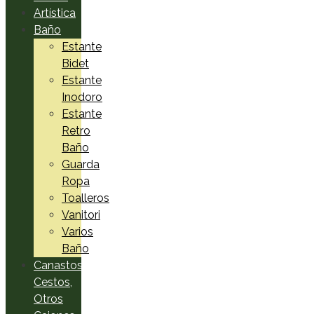
Artística
Baño
Estante
Bidet
Estante
Inodoro
Estante
Retro
Baño
Guarda
Ropa
Toalleros
Vanitori
Varios
Baño
Canastos,
Cestos,
Otros