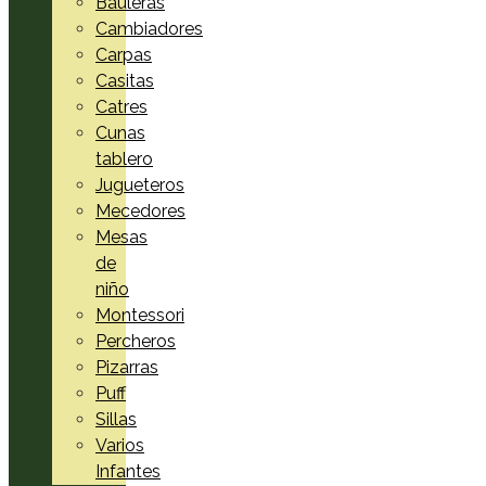
Bauleras
Cambiadores
Carpas
Casitas
Catres
Cunas
tablero
Jugueteros
Mecedores
Mesas
de
niño
Montessori
Percheros
Pizarras
Puff
Sillas
Varios
Infantes