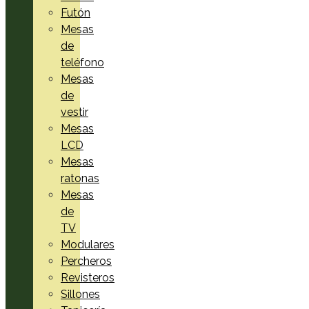
Futón
Mesas
de
teléfono
Mesas
de
vestir
Mesas
LCD
Mesas
ratonas
Mesas
de
TV
Modulares
Percheros
Revisteros
Sillones