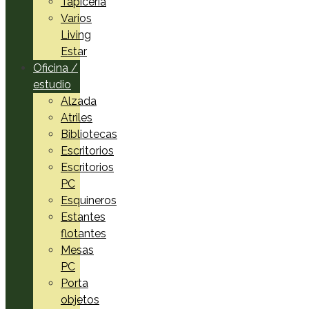
Tapicería
Varios
Living
Estar
Oficina /
estudio
Alzada
Atriles
Bibliotecas
Escritorios
Escritorios
PC
Esquineros
Estantes
flotantes
Mesas
PC
Porta
objetos