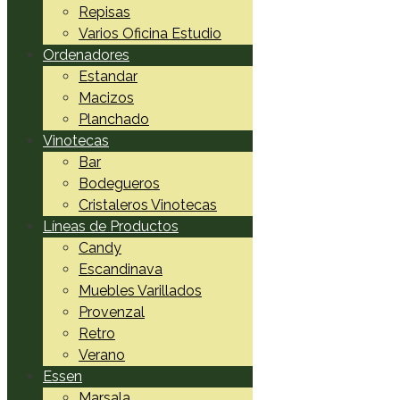
Repisas
Varios Oficina Estudio
Ordenadores
Estandar
Macizos
Planchado
Vinotecas
Bar
Bodegueros
Cristaleros Vinotecas
Líneas de Productos
Candy
Escandinava
Muebles Varillados
Provenzal
Retro
Verano
Essen
Marsala