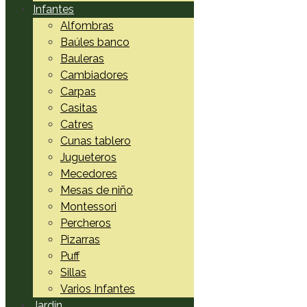
Infantes
Alfombras
Baúles banco
Bauleras
Cambiadores
Carpas
Casitas
Catres
Cunas tablero
Jugueteros
Mecedores
Mesas de niño
Montessori
Percheros
Pizarras
Puff
Sillas
Varios Infantes
Jardín