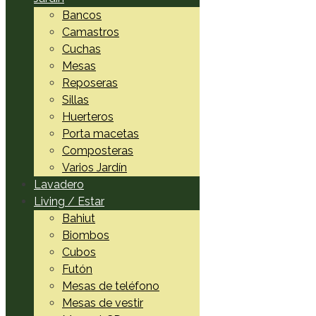
Bancos
Camastros
Cuchas
Mesas
Reposeras
Sillas
Huerteros
Porta macetas
Composteras
Varios Jardín
Lavadero
Living / Estar
Bahiut
Biombos
Cubos
Futón
Mesas de teléfono
Mesas de vestir