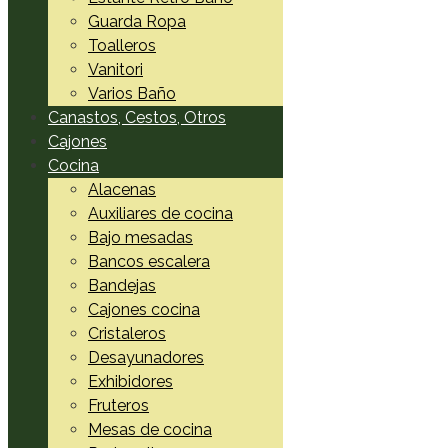
Guarda Ropa
Toalleros
Vanitori
Varios Baño
Canastos, Cestos, Otros
Cajones
Cocina
Alacenas
Auxiliares de cocina
Bajo mesadas
Bancos escalera
Bandejas
Cajones cocina
Cristaleros
Desayunadores
Exhibidores
Fruteros
Mesas de cocina