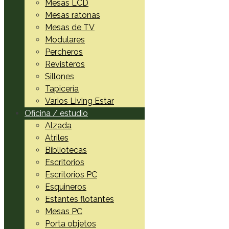
Mesas LCD
Mesas ratonas
Mesas de TV
Modulares
Percheros
Revisteros
Sillones
Tapicería
Varios Living Estar
Oficina / estudio
Alzada
Atriles
Bibliotecas
Escritorios
Escritorios PC
Esquineros
Estantes flotantes
Mesas PC
Porta objetos