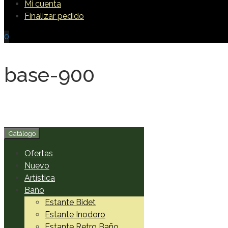
Mi cuenta
Finalizar pedido
0
base-900
Catálogo
Ofertas
Nuevo
Artística
Baño
Estante Bidet
Estante Inodoro
Estante Retro Baño