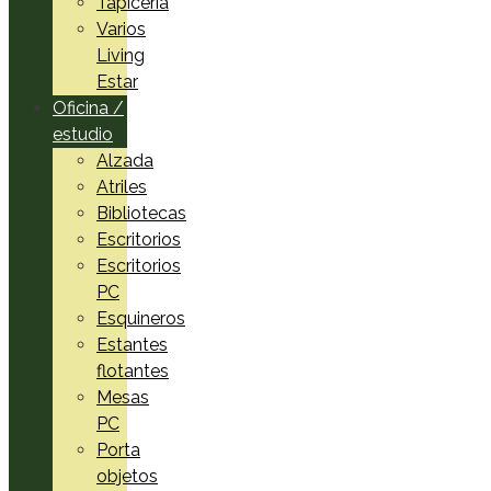
Tapicería
Varios
Living
Estar
Oficina /
estudio
Alzada
Atriles
Bibliotecas
Escritorios
Escritorios
PC
Esquineros
Estantes
flotantes
Mesas
PC
Porta
objetos