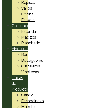
Repisas
Varios
Oficina
Estudio
Ordenadores
Estandar
Macizos
Planchado
Vinotecas
Bar
Bodegueros
Cristaleros
Vinotecas
Líneas
de
Productos
Candy
Escandinava
Muebles