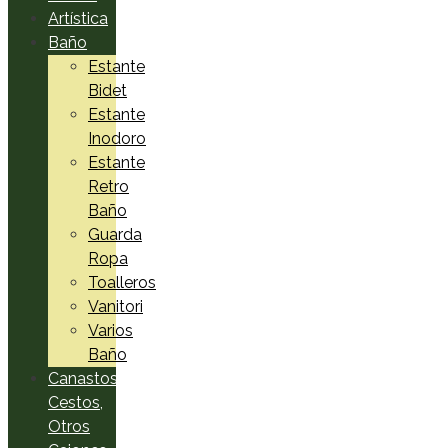
Artística
Baño
Estante
Bidet
Estante
Inodoro
Estante
Retro
Baño
Guarda
Ropa
Toalleros
Vanitori
Varios
Baño
Canastos,
Cestos,
Otros