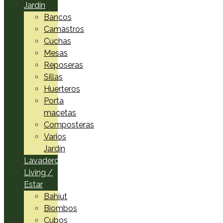
Jardín
Bancos
Camastros
Cuchas
Mesas
Reposeras
Sillas
Huerteros
Porta
macetas
Composteras
Varios
Jardín
Lavadero
Living /
Estar
Bahiut
Biombos
Cubos