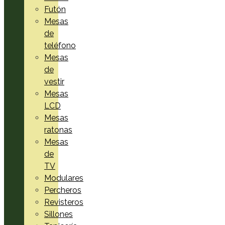
Futón
Mesas
de
teléfono
Mesas
de
vestir
Mesas
LCD
Mesas
ratonas
Mesas
de
TV
Modulares
Percheros
Revisteros
Sillones