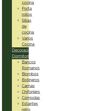
cocina
Porta
rollos
Sillas
de
cocina
Varios
Cocina
Decoración
Dormitorio
Bancos
Romanos
Biombos
Botineros
Camas
Chifoniers
Cómodas
Estantes
retro