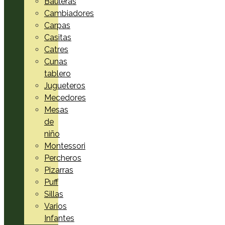
Bauleras
Cambiadores
Carpas
Casitas
Catres
Cunas
tablero
Jugueteros
Mecedores
Mesas
de
niño
Montessori
Percheros
Pizarras
Puff
Sillas
Varios
Infantes