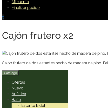
Mi cuenta
Finalizar pedido
0
Cajón frutero x2
Cajón frutero de dos estantes hecho de madera de pino. Fa
Catálogo
Ofertas
Nuevo
Artística
Baño
Estante Bidet