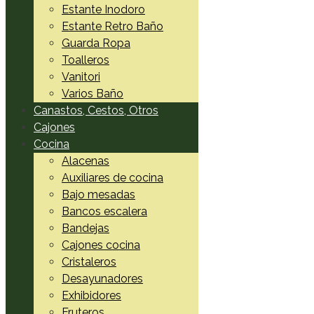
Estante Inodoro
Estante Retro Baño
Guarda Ropa
Toalleros
Vanitori
Varios Baño
Canastos, Cestos, Otros
Cajones
Cocina
Alacenas
Auxiliares de cocina
Bajo mesadas
Bancos escalera
Bandejas
Cajones cocina
Cristaleros
Desayunadores
Exhibidores
Fruteros