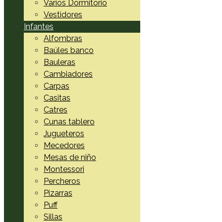
Varios Dormitorio
Vestidores
Infantes
Alfombras
Baúles banco
Bauleras
Cambiadores
Carpas
Casitas
Catres
Cunas tablero
Jugueteros
Mecedores
Mesas de niño
Montessori
Percheros
Pizarras
Puff
Sillas