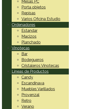
Mesas PC
Porta objetos
Repisas
Varios Oficina Estudio
Ordenadores
Estandar
Macizos
Planchado
Vinotecas
Bar
Bodegueros
Cristaleros Vinotecas
Líneas de Productos
Candy
Escandinava
Muebles Varillados
Provenzal
Retro
Verano