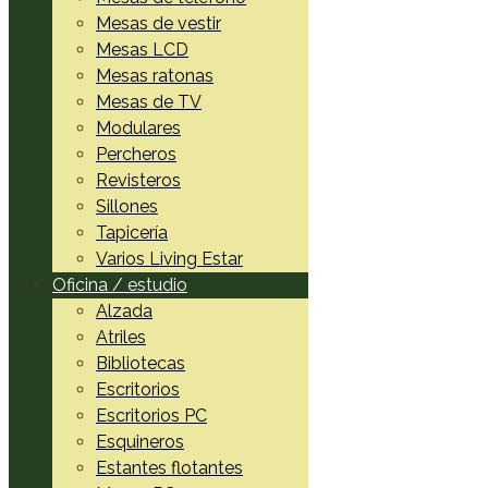
Mesas de vestir
Mesas LCD
Mesas ratonas
Mesas de TV
Modulares
Percheros
Revisteros
Sillones
Tapicería
Varios Living Estar
Oficina / estudio
Alzada
Atriles
Bibliotecas
Escritorios
Escritorios PC
Esquineros
Estantes flotantes