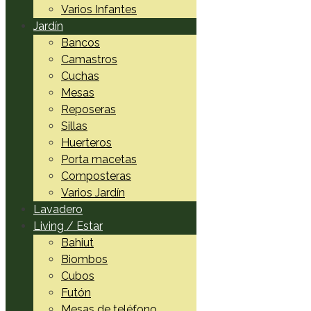
Varios Infantes
Jardín
Bancos
Camastros
Cuchas
Mesas
Reposeras
Sillas
Huerteros
Porta macetas
Composteras
Varios Jardín
Lavadero
Living / Estar
Bahiut
Biombos
Cubos
Futón
Mesas de teléfono