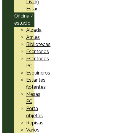
Living
Estar
Oficina /
estudio
Alzada
Atriles
Bibliotecas
Escritorios
Escritorios
PC
Esquineros
Estantes
flotantes
Mesas
PC
Porta
objetos
Repisas
Varios