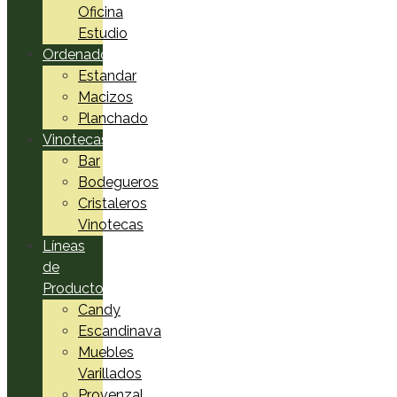
Oficina
Estudio
Ordenadores
Estandar
Macizos
Planchado
Vinotecas
Bar
Bodegueros
Cristaleros
Vinotecas
Líneas
de
Productos
Candy
Escandinava
Muebles
Varillados
Provenzal