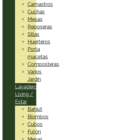
Camastros
Cuchas
Mesas
Reposeras
Sillas
Huerteros
Porta
macetas
Composteras
Varios
Jardín
Lavadero
Living /
Estar
Bahiut
Biombos
Cubos
Futón
Mesas