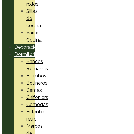
rollos
Sillas
de
cocina
Varios
Cocina
Decoración
Dormitorio
Bancos
Romanos
Biombos
Botineros
Camas
Chifoniers
Cómodas
Estantes
retro
Marcos
de