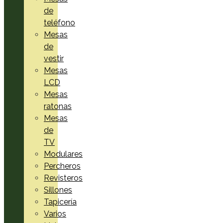
de
teléfono
Mesas
de
vestir
Mesas
LCD
Mesas
ratonas
Mesas
de
TV
Modulares
Percheros
Revisteros
Sillones
Tapicería
Varios