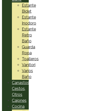
Estante
Bidet
Estante
Inodoro
Estante
Retro
Baño
Guarda
Ropa
Toalleros
Vanitori
Varios
Baño
Canastos,
Cestos,
Otros
Cajones
Cocina