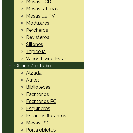
Mesas LCD
Mesas ratonas
Mesas de TV
Modulares
Percheros
Revisteros
Sillones
Tapicería
Varios Living Estar
Oficina / estudio
Alzada
Atriles
Bibliotecas
Escritorios
Escritorios PC
Esquineros
Estantes flotantes
Mesas PC
Porta objetos