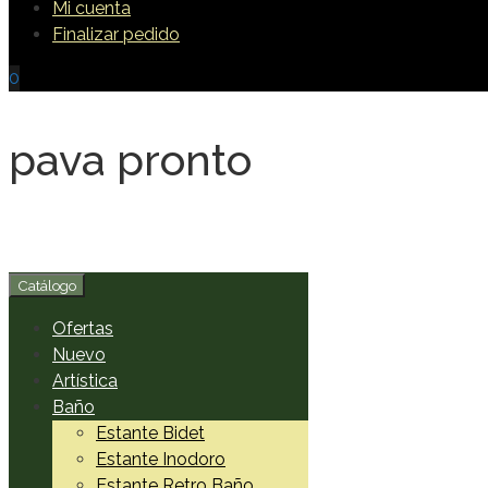
Mi cuenta
Finalizar pedido
0
pava pronto
Catálogo
Ofertas
Nuevo
Artística
Baño
Estante Bidet
Estante Inodoro
Estante Retro Baño