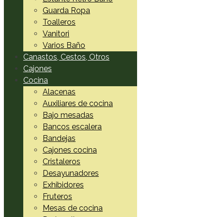
Guarda Ropa
Toalleros
Vanitori
Varios Baño
Canastos, Cestos, Otros
Cajones
Cocina
Alacenas
Auxiliares de cocina
Bajo mesadas
Bancos escalera
Bandejas
Cajones cocina
Cristaleros
Desayunadores
Exhibidores
Fruteros
Mesas de cocina