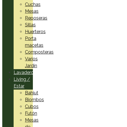
Cuchas
Mesas
Reposeras
Sillas
Huerteros
Porta
macetas
Composteras
Varios
Jardín
Lavadero
Living /
Estar
Bahiut
Biombos
Cubos
Futón
Mesas
de