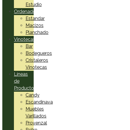
Estudio
Ordenadores
Estandar
Macizos
Planchado
Vinotecas
Bar
Bodegueros
Cristaleros
Vinotecas
Líneas
de
Productos
Candy
Escandinava
Muebles
Varillados
Provenzal
Retro