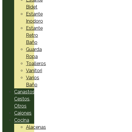
Bidet
Estante
Inodoro
Estante
Retro
Baño
Guarda
Ropa
Toalleros
Vanitori
Varios
Baño
Canastos,
Cestos,
Otros
Cajones
Cocina
Alacenas