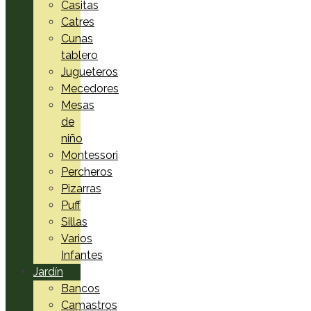
Casitas
Catres
Cunas
tablero
Jugueteros
Mecedores
Mesas
de
niño
Montessori
Percheros
Pizarras
Puff
Sillas
Varios
Infantes
Jardín
Bancos
Camastros