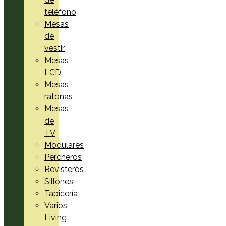
teléfono
Mesas
de
vestir
Mesas
LCD
Mesas
ratonas
Mesas
de
TV
Modulares
Percheros
Revisteros
Sillones
Tapicería
Varios
Living