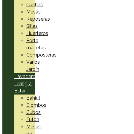
Cuchas
Mesas
Reposeras
Sillas
Huerteros
Porta
macetas
Composteras
Varios
Jardín
Lavadero
Living /
Estar
Bahiut
Biombos
Cubos
Futón
Mesas
de