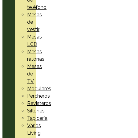
teléfono
Mesas
de
vestir
Mesas
LCD
Mesas
ratonas
Mesas
de
TV
Modulares
Percheros
Revisteros
Sillones
Tapicería
Varios
Living