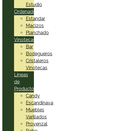
Estudio
Ordenadores
Estandar
Macizos
Planchado
Vinotecas
Bar
Bodegueros
Cristaleros
Vinotecas
Líneas
de
Productos
Candy
Escandinava
Muebles
Varillados
Provenzal
Retro