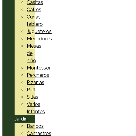
Casitas
Catres
Cunas
tablero
Jugueteros
Mecedores
Mesas
de
niño
Montessori
Percheros
Pizarras
Puff
Sillas
Varios
Infantes
Jardín
Bancos
Camastros