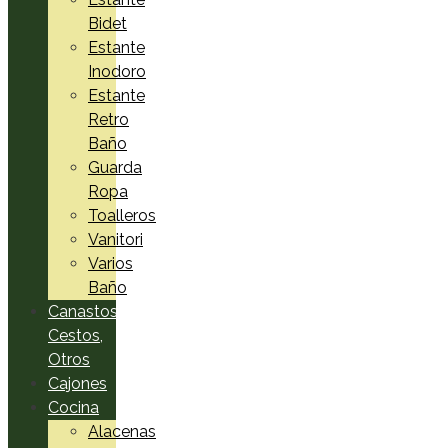
Bidet
Estante
Inodoro
Estante
Retro
Baño
Guarda
Ropa
Toalleros
Vanitori
Varios
Baño
Canastos,
Cestos,
Otros
Cajones
Cocina
Alacenas