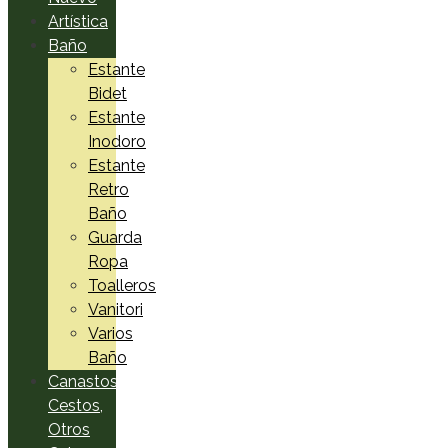
Artística
Baño
Estante
Bidet
Estante
Inodoro
Estante
Retro
Baño
Guarda
Ropa
Toalleros
Vanitori
Varios
Baño
Canastos,
Cestos,
Otros