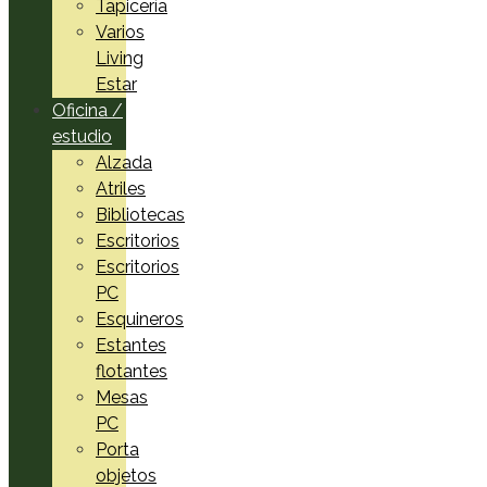
Tapicería
Varios
Living
Estar
Oficina /
estudio
Alzada
Atriles
Bibliotecas
Escritorios
Escritorios
PC
Esquineros
Estantes
flotantes
Mesas
PC
Porta
objetos