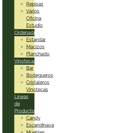
Repisas
Varios
Oficina
Estudio
Ordenadores
Estandar
Macizos
Planchado
Vinotecas
Bar
Bodegueros
Cristaleros
Vinotecas
Líneas
de
Productos
Candy
Escandinava
Muebles