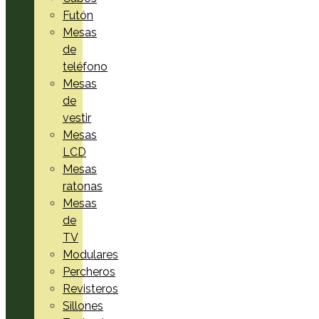
Futón
Mesas
de
teléfono
Mesas
de
vestir
Mesas
LCD
Mesas
ratonas
Mesas
de
TV
Modulares
Percheros
Revisteros
Sillones