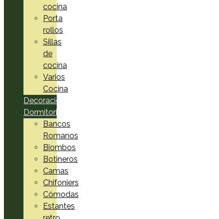
cocina
Porta
rollos
Sillas
de
cocina
Varios
Cocina
Decoración
Dormitorio
Bancos
Romanos
Biombos
Botineros
Camas
Chifoniers
Cómodas
Estantes
retro