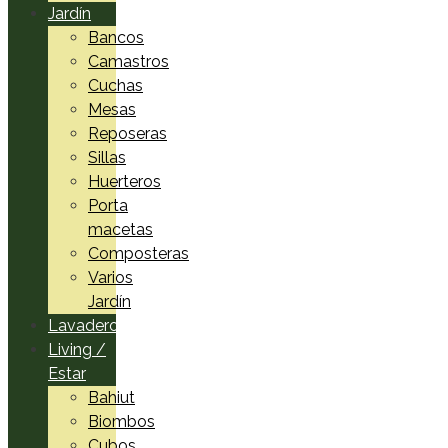
Jardín
Bancos
Camastros
Cuchas
Mesas
Reposeras
Sillas
Huerteros
Porta
macetas
Composteras
Varios
Jardín
Lavadero
Living /
Estar
Bahiut
Biombos
Cubos