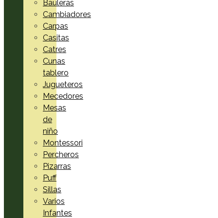
Bauleras
Cambiadores
Carpas
Casitas
Catres
Cunas
tablero
Jugueteros
Mecedores
Mesas
de
niño
Montessori
Percheros
Pizarras
Puff
Sillas
Varios
Infantes